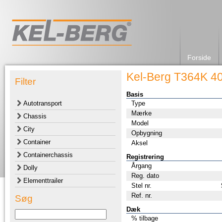
Forside
Kel-Berg T364K 4
Filter
Basis
Autotransport
Type
Mærke
Chassis
Model
City
Opbygning
Container
Aksel
Containerchassis
Registrering
Årgang
Dolly
Reg. dato
Elementtrailer
Stel nr.
Ref. nr.
Søg
Dæk
% tilbage