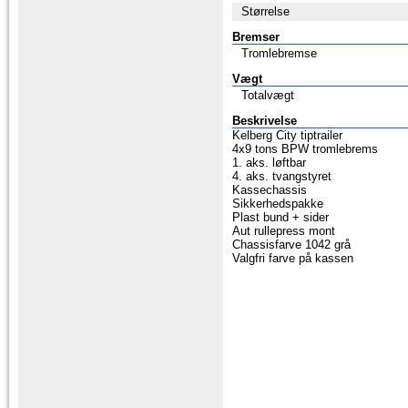
Størrelse
Bremser
Tromlebremse
Vægt
Totalvægt
Beskrivelse
Kelberg City tiptrailer
4x9 tons BPW tromlebrems
1. aks. løftbar
4. aks. tvangstyret
Kassechassis
Sikkerhedspakke
Plast bund + sider
Aut rullepress mont
Chassisfarve 1042 grå
Valgfri farve på kassen