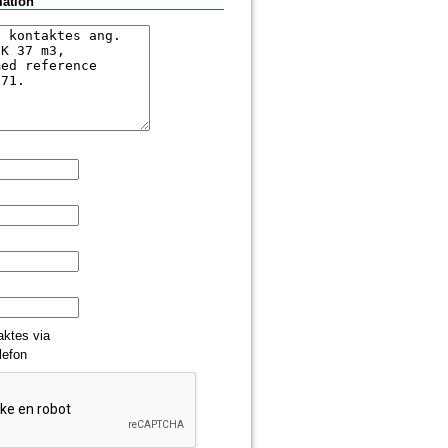
mation
aktes via
lefon