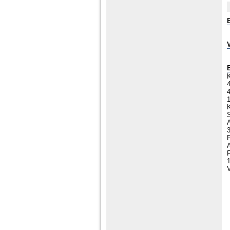
K
4
1
P
V