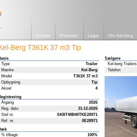
Forside
Produkter
Lager
Om Kel-berg
Kel-Berg T361K 37 m3 Tip
Basis
Sælgere
Type
Trailer
Kel-berg Trailers
Mærke
Kel-Berg
Telefon
Model
T361K 37 m3
Opbygning
Tip
Aksel
4
Registrering
Årgang
2026
Reg. dato
31-12-2026
Stel nr.
SKBT48B40TKE28971
Ref. nr.
0E28971
Dæk
% tilbage
100%