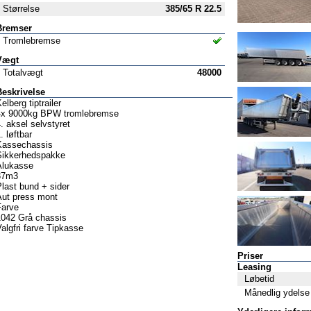
Størrelse
385/65 R 22.5
Bremser
Tromlebremse
Vægt
Totalvægt
48000
Beskrivelse
elberg tiptrailer
4x 9000kg BPW tromlebremse
. aksel selvstyret
. løftbar
Kassechassis
Sikkerhedspakke
Alukasse
37m3
last bund + sider
Aut press mont
Farve
1042 Grå chassis
algfri farve Tipkasse
Priser
Leasing
Løbetid
Månedlig ydelse