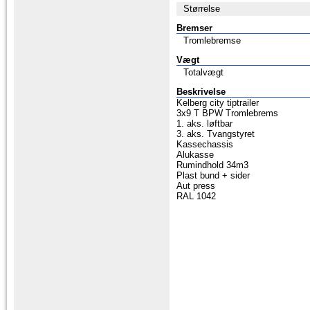
Størrelse
Bremser
Tromlebremse
Vægt
Totalvægt
Beskrivelse
Kelberg city tiptrailer
3x9 T BPW Tromlebrems
1. aks. løftbar
3. aks. Tvangstyret
Kassechassis
Alukasse
Rumindhold 34m3
Plast bund + sider
Aut press
RAL 1042