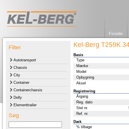
Forside
Kel-Berg T259K 3
Filter
Basis
Autotransport
Type
Mærke
Chassis
Model
City
Opbygning
Container
Aksel
Containerchassis
Registrering
Årgang
Dolly
Reg. dato
Elementtrailer
Stel nr.
Ref. nr.
Søg
Dæk
% tilbage