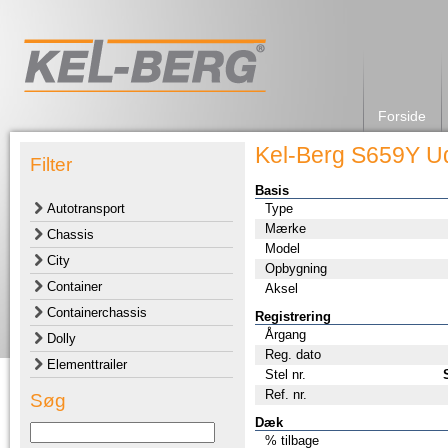
Forside
Kel-Berg S659Y Ud
Filter
Basis
Autotransport
Type
Mærke
Chassis
Model
City
Opbygning
Container
Aksel
Containerchassis
Registrering
Årgang
Dolly
Reg. dato
Elementtrailer
Stel nr.
Ref. nr.
Søg
Dæk
% tilbage