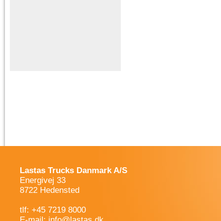
Lastas Trucks Danmark A/S
Energivej 33
8722 Hedensted
tlf: +45 7219 8000
E-mail:
info@lastas.dk