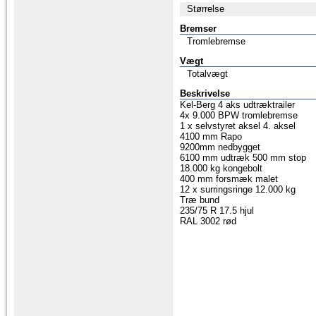
Størrelse
Bremser
Tromlebremse
Vægt
Totalvægt
Beskrivelse
Kel-Berg 4 aks udtræktrailer
4x 9.000 BPW tromlebremse
1 x selvstyret aksel 4. aksel
4100 mm Rapo
9200mm nedbygget
6100 mm udtræk 500 mm stop
18.000 kg kongebolt
400 mm forsmæk malet
12 x surringsringe 12.000 kg
Træ bund
235/75 R 17.5 hjul
RAL 3002 rød