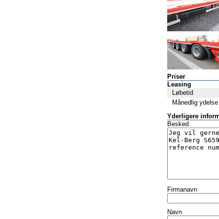
Priser
Leasing
Løbetid
Månedlig ydelse
Yderligere infor
Besked
Firmanavn
Navn