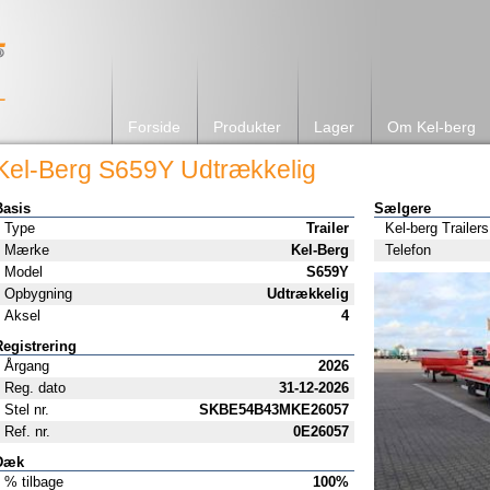
Forside
Produkter
Lager
Om Kel-berg
Kel-Berg S659Y Udtrækkelig
Basis
Sælgere
Type
Trailer
Kel-berg Trailers
Mærke
Kel-Berg
Telefon
Model
S659Y
Opbygning
Udtrækkelig
Aksel
4
Registrering
Årgang
2026
Reg. dato
31-12-2026
Stel nr.
SKBE54B43MKE26057
Ref. nr.
0E26057
Dæk
% tilbage
100%