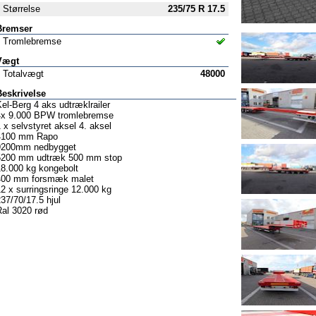
Størrelse
235/75 R 17.5
Bremser
Tromlebremse
Vægt
Totalvægt
48000
Beskrivelse
el-Berg 4 aks udtræklrailer
4x 9.000 BPW tromlebremse
 x selvstyret aksel 4. aksel
4100 mm Rapo
9200mm nedbygget
5200 mm udtræk 500 mm stop
18.000 kg kongebolt
400 mm forsmæk malet
2 x surringsringe 12.000 kg
37/70/17.5 hjul
Ral 3020 rød