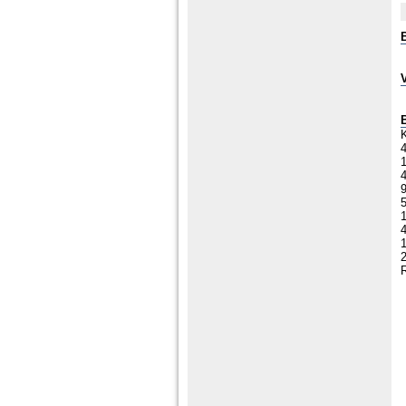
K
1
1
2