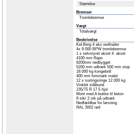
Størrelse
Bremser
Tromlebremse
Vægt
Totalvægt
Beskrivelse
Kel-Berg 4 aks reoltrailer
4x 9.000 BPW tromlebremse
1 x selvstyret aksel 4. aksel
4100 mm Rapo
9200mm nedbygget
5200 mm udtræk 500 mm stop
18.000 kg kongebolt
400 mm forsmæk malet
12 x surringsringe 12.000 kg
Vinklet stålbund
235/75 R 17.5 hjul
Mont med A bukke til beton
8 stk/ 2 stk på udtræk
Nedfældbar for læsning
RAL 3002 rød