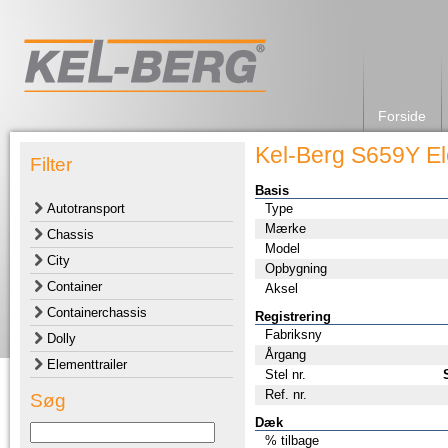
Forside
Kel-Berg S659Y El
Filter
Basis
Autotransport
Type
Mærke
Chassis
Model
City
Opbygning
Container
Aksel
Containerchassis
Registrering
Fabriksny
Dolly
Årgang
Elementtrailer
Stel nr.
Ref. nr.
Søg
Dæk
% tilbage