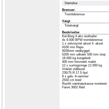
Størrelse
Bremser
Tromlebremse
Vægt
Totalvægt
Beskrivelse
Kel-Berg 4 aks reoltrailer
4x 9.000 BPW tromlebremse
1 x selvstyrret aksel 4. aksel
4100 mm Rapo
9200mm nedbygget
5200 mm udtræk 500 mm stop
18.000 kg kongebolt
400 mm forsmæk malet
12 x surringsringe 12.000 kg
Vinklet stålbund
235/75 R 17.5 hjul
8 x galv. A-rammer
2550 cm bred
Rustfri værktøjskasse monteret
Farve 3002 Rød