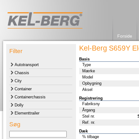
Forside
Kel-Berg S659Y El
Filter
Basis
Autotransport
Type
Mærke
Chassis
Model
City
Opbygning
Container
Aksel
Containerchassis
Registrering
Fabriksny
Dolly
Årgang
Elementtrailer
Stel nr.
Ref. nr.
Søg
Dæk
% tilbage