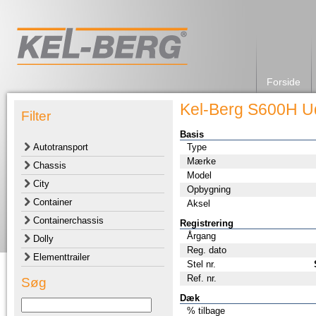
Forside
Kel-Berg S600H U
Filter
Basis
Autotransport
Type
Mærke
Chassis
Model
City
Opbygning
Container
Aksel
Containerchassis
Registrering
Årgang
Dolly
Reg. dato
Elementtrailer
Stel nr.
Ref. nr.
Søg
Dæk
% tilbage