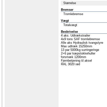
Størrelse
Bremser
Tromlebremse
Vægt
Totalvægt
Beskrivelse
4 aks. Udtrækstrailer
4x9 tons SAF tromlebremse
Alle aks Hydraulisk tvangstyre
Max udtræk 15250mm
13 par 5000kg surringeringe
2+6 par kæpstokkehuller
forsmæk 1200mm
Fjernbetjening til aksel
RAL 3020 rød