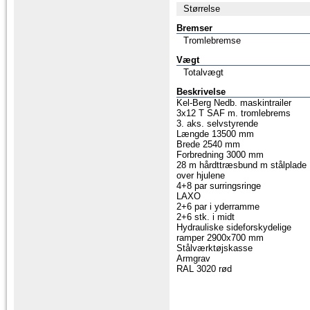
Størrelse
Bremser
Tromlebremse
Vægt
Totalvægt
Beskrivelse
Kel-Berg Nedb. maskintrailer
3x12 T SAF m. tromlebrems
3. aks. selvstyrende
Længde 13500 mm
Brede 2540 mm
Forbredning 3000 mm
28 m hårdttræsbund m stålplade
over hjulene
4+8 par surringsringe
LAXO
2+6 par i yderramme
2+6 stk. i midt
Hydrauliske sideforskydelige
ramper 2900x700 mm
Stålværktøjskasse
Armgrav
RAL 3020 rød