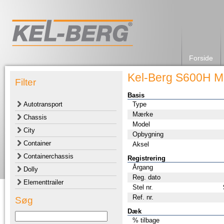
Forside
Kel-Berg S600H M
Filter
Basis
Autotransport
Type
Mærke
Chassis
Model
City
Opbygning
Container
Aksel
Containerchassis
Registrering
Årgang
Dolly
Reg. dato
Elementtrailer
Stel nr.
Ref. nr.
Søg
Dæk
% tilbage