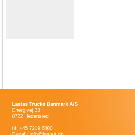
Lastas Trucks Danmark A/S
Energivej 33
8722 Hedensted
tlf: +45 7219 8000
E-mail:
info@lastas.dk