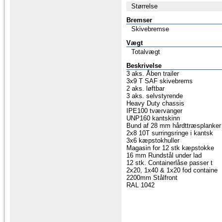
Størrelse
Bremser
Skivebremse
Vægt
Totalvægt
Beskrivelse
3 aks. Åben trailer
3x9 T SAF skivebrems
2 aks. løftbar
3 aks. selvstyrende
Heavy Duty chassis
IPE100 tværvanger
UNP160 kantskinn
Bund af 28 mm hårdttræsplanker
2x8 10T surringsringe i kantsk
3x6 kæpstokhuller
Magasin for 12 stk kæpstokke
16 mm Rundstål under lad
12 stk. Containerlåse passer t
2x20, 1x40 & 1x20 fod containe
2200mm Stålfront
RAL 1042