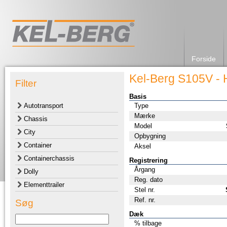
Forside
Kel-Berg S105V - 
Filter
Basis
Autotransport
Type
Mærke
Chassis
Model
City
Opbygning
Container
Aksel
Containerchassis
Registrering
Årgang
Dolly
Reg. dato
Elementtrailer
Stel nr.
Ref. nr.
Søg
Dæk
% tilbage