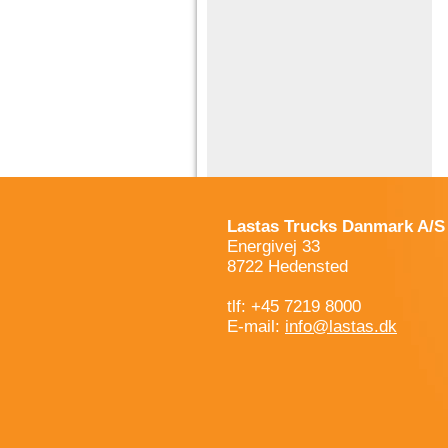
Lastas Trucks Danmark A/S
Energivej 33
8722 Hedensted
tlf: +45 7219 8000
E-mail:
info@lastas.dk