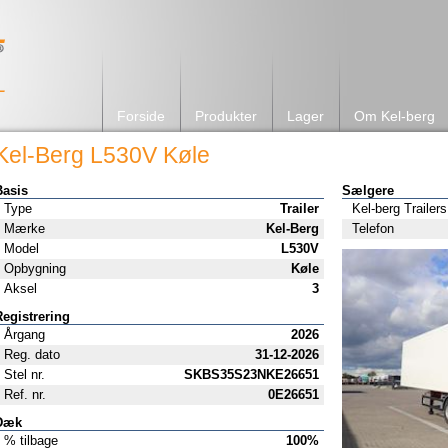
Forside
Produkter
Lager
Om Kel-berg
Kel-Berg L530V Køle
Basis
Sælgere
Type
Trailer
Kel-berg Trailers
Mærke
Kel-Berg
Telefon
Model
L530V
Opbygning
Køle
Aksel
3
Registrering
Årgang
2026
Reg. dato
31-12-2026
Stel nr.
SKBS35S23NKE26651
Ref. nr.
0E26651
Dæk
% tilbage
100%