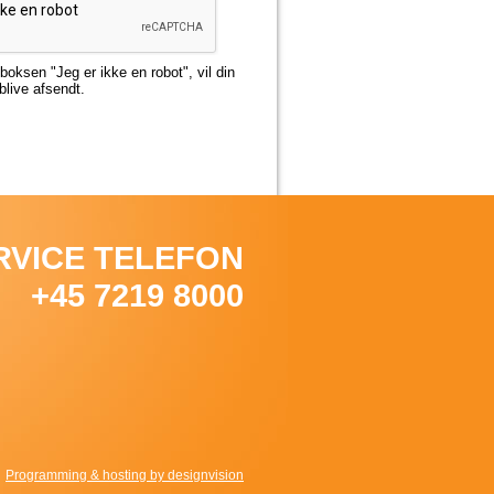
boksen "Jeg er ikke en robot", vil din
live afsendt.
RVICE TELEFON
+45 7219 8000
Programming & hosting by designvision