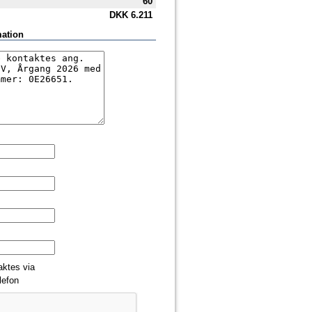
60
DKK
6.211
mation
aktes via
lefon