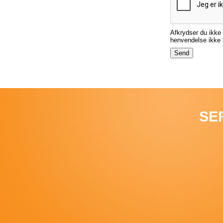
Afkrydser du ikke 
henvendelse ikke b
SE