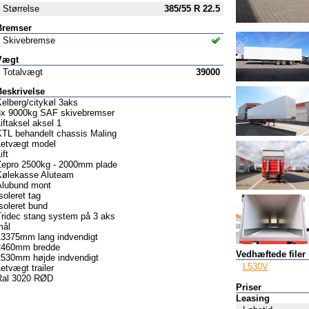
Størrelse
385/55 R 22.5
Bremser
Skivebremse
Vægt
Totalvægt
39000
Beskrivelse
elberg/citykøl 3aks
3x 9000kg SAF skivebremser
iftaksel aksel 1
KTL behandelt chassis Maling
Letvægt model
ift
Zepro 2500kg - 2000mm plade
Kølekasse Aluteam
Alubund mont
soleret tag
soleret bund
Tridec stang system på 3 aks
mål
13375mm lang indvendigt
2460mm bredde
Vedhæftede filer
2530mm højde indvendigt
L530V
etvægt trailer
Ral 3020 RØD
Priser
Leasing