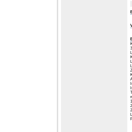
K
L
L
I
I
L