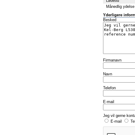
Løbetid
Månedlig ydelse
Yderligere infor
Besked
Firmanavn
Navn
Telefon
E-mail
Jeg vil gerne kont
E-mail
Te