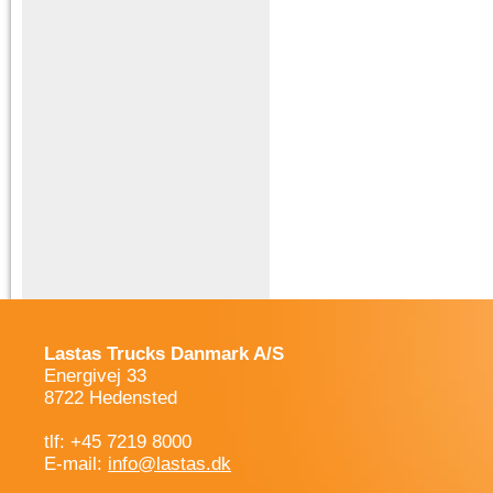
Lastas Trucks Danmark A/S
Energivej 33
8722 Hedensted
tlf: +45 7219 8000
E-mail:
info@lastas.dk