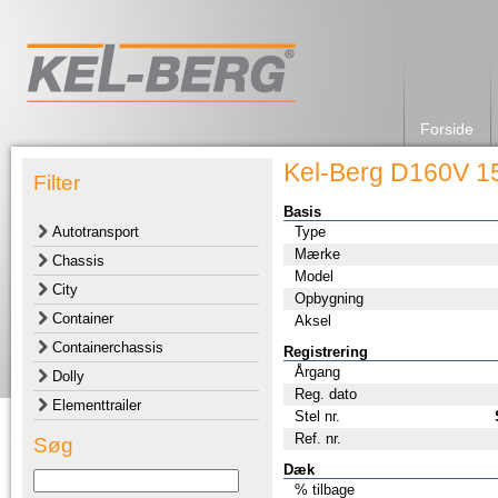
Forside
Kel-Berg D160V 
Filter
Basis
Autotransport
Type
Mærke
Chassis
Model
City
Opbygning
Container
Aksel
Containerchassis
Registrering
Årgang
Dolly
Reg. dato
Elementtrailer
Stel nr.
Ref. nr.
Søg
Dæk
% tilbage