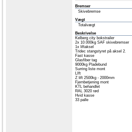
Bremser
Skivebremse
Vægt
Totalvægt
Beskrivelse
Kelberg city bokstrailer
2x 10.000kg SAF skivebremser
1x liftaksel
Tridec stangstyret på aksel 2.
Fast kasse
Glasfiber tag
9000kg Pladebund
Surring liste mont
LIft
Z lift 2500kg - 2000mm
Fjernbetjening mont
KTL behandlet
RAL 3020 rød
Hvid kasse
33 palle