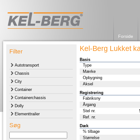
Forside
Kel-Berg Lukket k
Filter
Basis
Autotransport
Type
Mærke
Chassis
Opbygning
City
Aksel
Container
Registrering
Containerchassis
Fabriksny
Årgang
Dolly
Stel nr.
Elementtrailer
Ref. nr.
Søg
Dæk
% tilbage
Størrelse