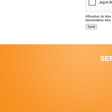
Afkrydser du ikke 
henvendelse ikke b
SE