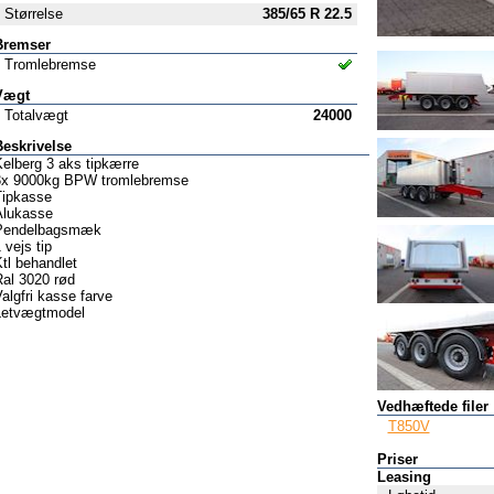
Størrelse
385/65 R 22.5
Bremser
Tromlebremse
Vægt
Totalvægt
24000
Beskrivelse
elberg 3 aks tipkærre
3x 9000kg BPW tromlebremse
Tipkasse
Alukasse
Pendelbagsmæk
 vejs tip
tl behandlet
Ral 3020 rød
algfri kasse farve
Letvægtmodel
Vedhæftede filer
T850V
Priser
Leasing