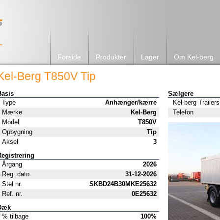
Forside
Produkter
Lager
Om Kel-berg
Kel-Berg T850V Tip
Basis
Sælgere
Type
Anhænger/kærre
Kel-berg Trailers
Mærke
Kel-Berg
Telefon
Model
T850V
Opbygning
Tip
Aksel
3
Registrering
Årgang
2026
Reg. dato
31-12-2026
Stel nr.
SKBD24B30MKE25632
Ref. nr.
0E25632
Dæk
% tilbage
100%