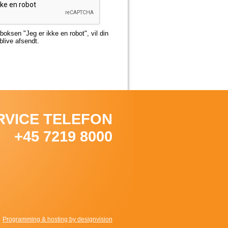
boksen "Jeg er ikke en robot", vil din
live afsendt.
RVICE TELEFON
+45 7219 8000
Programming & hosting by designvision