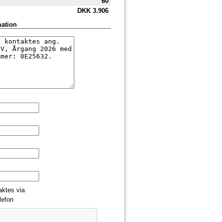
60
DKK
3.906
mation
aktes via
lefon