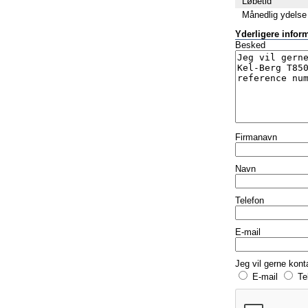
Løbetid
Månedlig ydelse
Yderligere infor
Besked
Firmanavn
Navn
Telefon
E-mail
Jeg vil gerne kont
E-mail
Te