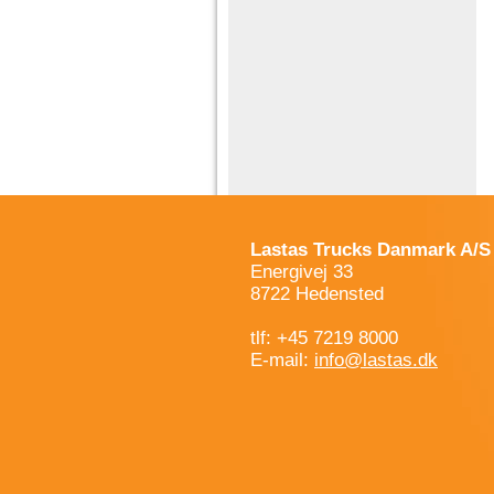
Lastas Trucks Danmark A/S
Energivej 33
8722 Hedensted
tlf: +45 7219 8000
E-mail:
info@lastas.dk