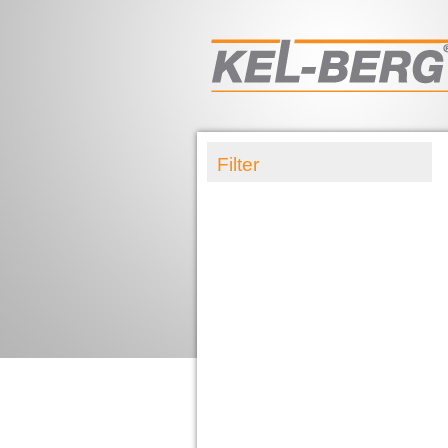
Filter
Autotransport
Chassis
City
Container
Containerchassis
Dolly
Elementtrailer
Søg