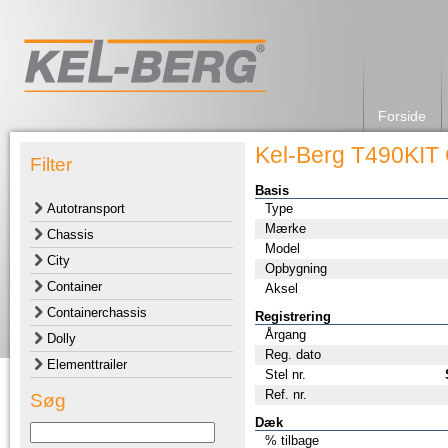
Forside
Kel-Berg T490KIT 
Filter
Basis
Autotransport
Type
Mærke
Chassis
Model
City
Opbygning
Container
Aksel
Containerchassis
Registrering
Årgang
Dolly
Reg. dato
Elementtrailer
Stel nr.
Ref. nr.
Søg
Dæk
% tilbage