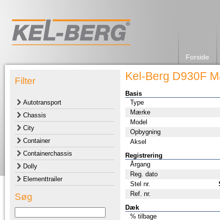
Forside
Kel-Berg D930F M
Filter
Basis
Autotransport
Type
Mærke
Chassis
Model
City
Opbygning
Container
Aksel
Containerchassis
Registrering
Årgang
Dolly
Reg. dato
Elementtrailer
Stel nr.
Ref. nr.
Søg
Dæk
% tilbage